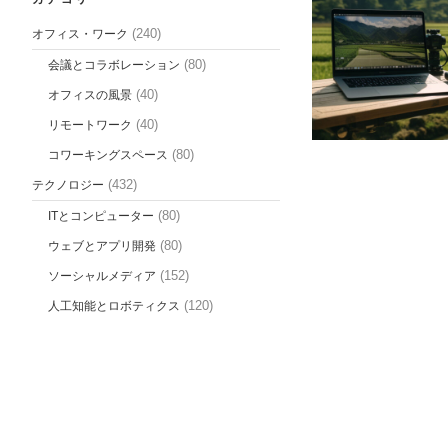
(240)
オフィス・ワーク
(80)
会議とコラボレーション
(40)
オフィスの風景
(40)
リモートワーク
(80)
コワーキングスペース
(432)
テクノロジー
(80)
ITとコンピューター
(80)
ウェブとアプリ開発
(152)
ソーシャルメディア
(120)
人工知能とロボティクス
(500)
マーケティング
(140)
デジタルマーケティング
(120)
ブランディング
(120)
広告とプロモーション