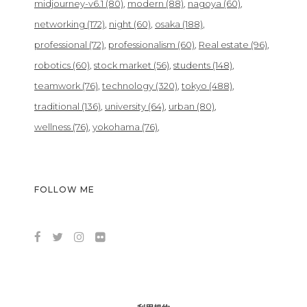
midjourney-v6.1
(80)
modern
(88)
nagoya
(60)
networking
(172)
night
(60)
osaka
(188)
professional
(72)
professionalism
(60)
Real estate
(96)
robotics
(60)
stock market
(56)
students
(148)
teamwork
(76)
technology
(320)
tokyo
(488)
traditional
(136)
university
(64)
urban
(80)
wellness
(76)
yokohama
(76)
FOLLOW ME