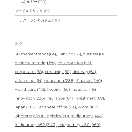
(120)
エネルギー
(80)
フード＆ドリンク
(80)
レストランとカフェ
タグ
3D market trends
(64)
Banking
(56)
business
(80)
business-meeting
(56)
collaboration
(96)
corporate
(88)
creativity
(60)
diversity
(64)
e-learning
(64)
education
(288)
Finance
(240)
Healthcare
(176)
hospital
(60)
Industrial
(164)
innovation
(236)
insurance
(64)
investment
(68)
japan
(1932)
japanese office
(84)
kyoto
(180)
laboratory
(60)
Logistics
(60)
midjourney
(4147)
midjourney-v5.2
(3107)
midjourney-v6.0
(960)