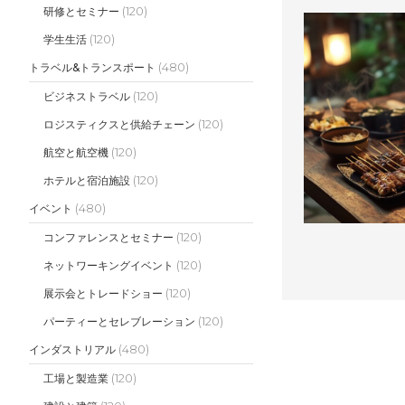
(120)
研修とセミナー
(120)
学生生活
(480)
トラベル&トランスポート
(120)
ビジネストラベル
(120)
ロジスティクスと供給チェーン
(120)
航空と航空機
(120)
ホテルと宿泊施設
(480)
イベント
(120)
コンファレンスとセミナー
(120)
ネットワーキングイベント
(120)
展示会とトレードショー
(120)
パーティーとセレブレーション
(480)
インダストリアル
(120)
工場と製造業