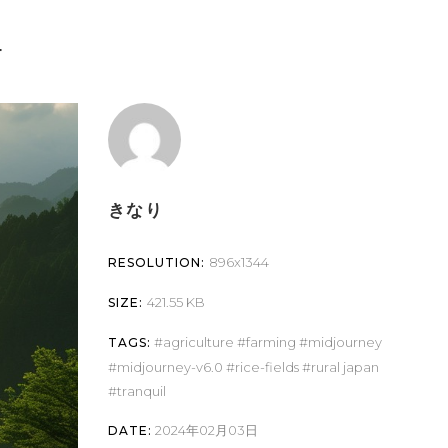
4
きなり
896x1344
RESOLUTION:
421.55 KB
SIZE:
agriculture
farming
midjourney
TAGS:
midjourney-v6.0
rice-fields
rural japan
tranquil
2024年02月03日
DATE: