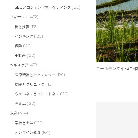
(120)
SEOとコンテンツマーケティング
(472)
フィナンス
(112)
株と投資
(120)
バンキング
(120)
保険
(120)
不動産
(479)
ヘルスケア
ゴールデンタイムに日
(120)
医療機器とテクノロジー
(119)
病院とクリニック
(120)
ウェルネスとフィットネス
(120)
医薬品
(504)
教育
(100)
学校と大学
(164)
オンライン教育