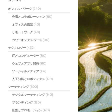
(240)
オフィス・ワーク
(80)
会議とコラボレーション
(40)
オフィスの風景
(40)
リモートワーク
(80)
コワーキングスペース
(432)
テクノロジー
(80)
ITとコンピューター
(80)
ウェブとアプリ開発
(152)
ソーシャルメディア
(120)
人工知能とロボティクス
(500)
マーケティング
(140)
デジタルマーケティング
(120)
ブランディング
(120)
広告とプロモーション