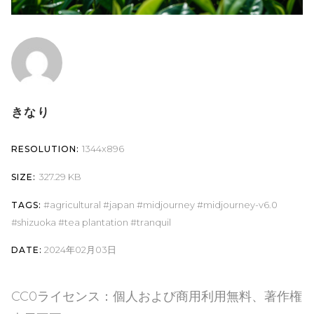
きなり
1344x896
RESOLUTION:
327.29 KB
SIZE:
agricultural
japan
midjourney
midjourney-v6.0
TAGS:
shizuoka
tea plantation
tranquil
2024年02月03日
DATE:
CC0ライセンス：個人および商用利用無料、著作権