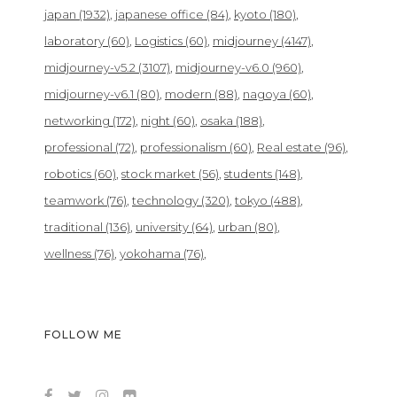
japan
(1932)
japanese office
(84)
kyoto
(180)
laboratory
(60)
Logistics
(60)
midjourney
(4147)
midjourney-v5.2
(3107)
midjourney-v6.0
(960)
midjourney-v6.1
(80)
modern
(88)
nagoya
(60)
networking
(172)
night
(60)
osaka
(188)
professional
(72)
professionalism
(60)
Real estate
(96)
robotics
(60)
stock market
(56)
students
(148)
teamwork
(76)
technology
(320)
tokyo
(488)
traditional
(136)
university
(64)
urban
(80)
wellness
(76)
yokohama
(76)
FOLLOW ME