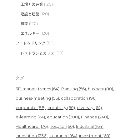
(120)
工場と製造業
(120)
建設と建築
(120)
農業
(120)
エネルギー
(80)
フード＆ドリンク
(80)
レストランとカフェ
タグ
3D market trends
(64)
Banking
(56)
business
(80)
business-meeting
(56)
collaboration
(96)
corporate
(88)
creativity
(60)
diversity
(64)
e-learning
(64)
education
(288)
Finance
(240)
Healthcare
(176)
hospital
(60)
Industrial
(164)
innovation
(236)
insurance
(64)
investment
(68)