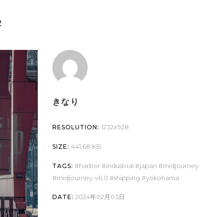
2
きなり
1232x928
RESOLUTION:
441.68 KB
SIZE:
harbor
industrial
japan
midjourney
TAGS:
midjourney-v6.0
shipping
yokohama
2024年02月03日
DATE: