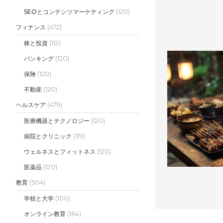
(120)
SEOとコンテンツマーケティング
(472)
フィナンス
(112)
株と投資
(120)
バンキング
(120)
保険
(120)
不動産
(479)
ヘルスケア
(120)
医療機器とテクノロジー
(119)
病院とクリニック
(120)
ウェルネスとフィットネス
(120)
医薬品
(504)
教育
(100)
学校と大学
(164)
オンライン教育