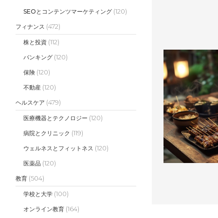
(120)
SEOとコンテンツマーケティング
(472)
フィナンス
(112)
株と投資
(120)
バンキング
(120)
保険
(120)
不動産
(479)
ヘルスケア
(120)
医療機器とテクノロジー
(119)
病院とクリニック
(120)
ウェルネスとフィットネス
(120)
医薬品
(504)
教育
(100)
学校と大学
(164)
オンライン教育