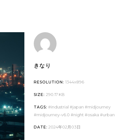
6
きなり
1344x896
RESOLUTION:
290.17 KB
SIZE:
industrial
japan
midjourney
TAGS:
midjourney-v6.0
night
osaka
urban
2024年02月03日
DATE: