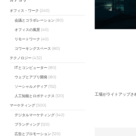
(240)
オフィス・ワーク
(80)
会議とコラボレーション
(40)
オフィスの風景
(40)
リモートワーク
(80)
コワーキングスペース
(432)
テクノロジー
(80)
ITとコンピューター
(80)
ウェブとアプリ開発
(152)
ソーシャルメディア
工場がライトアップさ
(120)
人工知能とロボティクス
(500)
マーケティング
(140)
デジタルマーケティング
(120)
ブランディング
(120)
広告とプロモーション