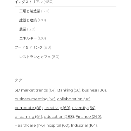
(480)
インダストリアル
(120)
工場と製造業
(120)
建設と建築
(120)
農業
(120)
エネルギー
(80)
フード＆ドリンク
(80)
レストランとカフェ
タグ
3D market trends
(64)
Banking
(56)
business
(80)
business-meeting
(56)
collaboration
(96)
corporate
(88)
creativity
(60)
diversity
(64)
e-learning
(64)
education
(288)
Finance
(240)
Healthcare
(176)
hospital
(60)
Industrial
(164)