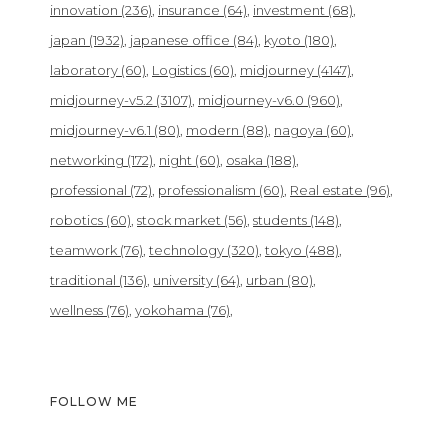
innovation
(236)
insurance
(64)
investment
(68)
japan
(1932)
japanese office
(84)
kyoto
(180)
laboratory
(60)
Logistics
(60)
midjourney
(4147)
midjourney-v5.2
(3107)
midjourney-v6.0
(960)
midjourney-v6.1
(80)
modern
(88)
nagoya
(60)
networking
(172)
night
(60)
osaka
(188)
professional
(72)
professionalism
(60)
Real estate
(96)
robotics
(60)
stock market
(56)
students
(148)
teamwork
(76)
technology
(320)
tokyo
(488)
traditional
(136)
university
(64)
urban
(80)
wellness
(76)
yokohama
(76)
FOLLOW ME