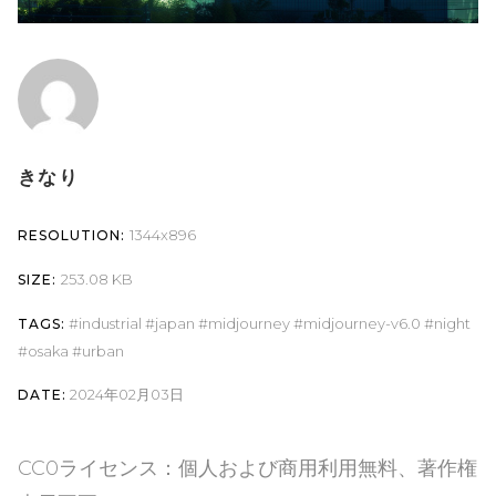
きなり
1344x896
RESOLUTION:
253.08 KB
SIZE:
industrial
japan
midjourney
midjourney-v6.0
night
TAGS:
osaka
urban
2024年02月03日
DATE:
CC0ライセンス：個人および商用利用無料、著作権