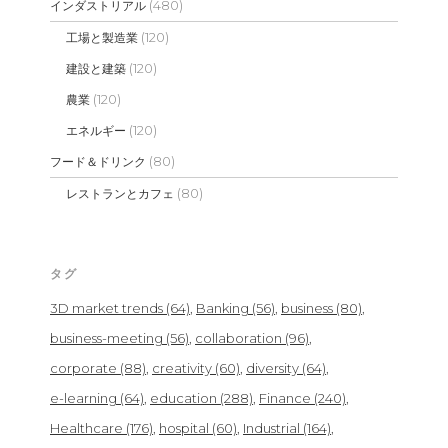
(480)
インダストリアル
(120)
工場と製造業
(120)
建設と建築
(120)
農業
(120)
エネルギー
(80)
フード＆ドリンク
(80)
レストランとカフェ
タグ
3D market trends
(64)
Banking
(56)
business
(80)
business-meeting
(56)
collaboration
(96)
corporate
(88)
creativity
(60)
diversity
(64)
e-learning
(64)
education
(288)
Finance
(240)
Healthcare
(176)
hospital
(60)
Industrial
(164)