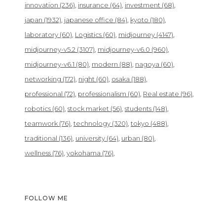
innovation
(236)
insurance
(64)
investment
(68)
japan
(1932)
japanese office
(84)
kyoto
(180)
laboratory
(60)
Logistics
(60)
midjourney
(4147)
midjourney-v5.2
(3107)
midjourney-v6.0
(960)
midjourney-v6.1
(80)
modern
(88)
nagoya
(60)
networking
(172)
night
(60)
osaka
(188)
professional
(72)
professionalism
(60)
Real estate
(96)
robotics
(60)
stock market
(56)
students
(148)
teamwork
(76)
technology
(320)
tokyo
(488)
traditional
(136)
university
(64)
urban
(80)
wellness
(76)
yokohama
(76)
FOLLOW ME