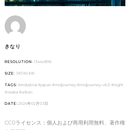
きなり
1344x896
RESOLUTION:
367.60 KB
SIZE:
industrial
japan
midjourney
midjourney-v6.0
night
TAGS:
osaka
urban
2024年02月03日
DATE:
CC0ライセンス：個人および商用利用無料、著作権