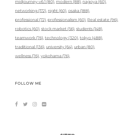
midjourney-v6.1
(80)
modern
(88)
nagoya
(60)
networking
(172)
night
(60)
osaka
(188)
professional
(72)
professionalism
(60)
Real estate
(96)
robotics
(60)
stock market
(56)
students
(148)
teamwork
(76)
technology
(320)
tokyo
(488)
traditional
(136)
university
(64)
urban
(80)
wellness
(76)
yokohama
(76)
FOLLOW ME