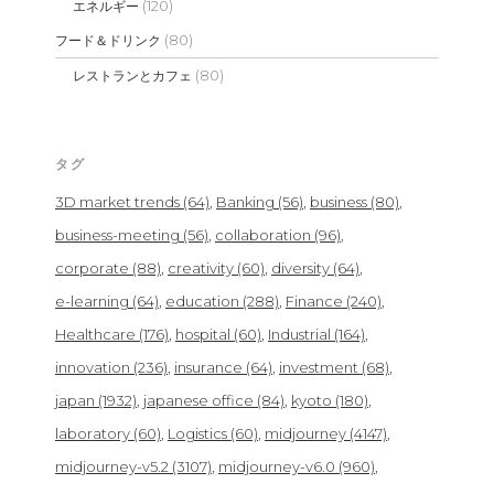
(120)
エネルギー
(80)
フード＆ドリンク
(80)
レストランとカフェ
タグ
3D market trends
(64)
Banking
(56)
business
(80)
business-meeting
(56)
collaboration
(96)
corporate
(88)
creativity
(60)
diversity
(64)
e-learning
(64)
education
(288)
Finance
(240)
Healthcare
(176)
hospital
(60)
Industrial
(164)
innovation
(236)
insurance
(64)
investment
(68)
japan
(1932)
japanese office
(84)
kyoto
(180)
laboratory
(60)
Logistics
(60)
midjourney
(4147)
midjourney-v5.2
(3107)
midjourney-v6.0
(960)