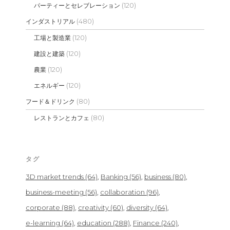
(120)
パーティーとセレブレーション
(480)
インダストリアル
(120)
工場と製造業
(120)
建設と建築
(120)
農業
(120)
エネルギー
(80)
フード＆ドリンク
(80)
レストランとカフェ
タグ
3D market trends
(64)
Banking
(56)
business
(80)
business-meeting
(56)
collaboration
(96)
corporate
(88)
creativity
(60)
diversity
(64)
e-learning
(64)
education
(288)
Finance
(240)