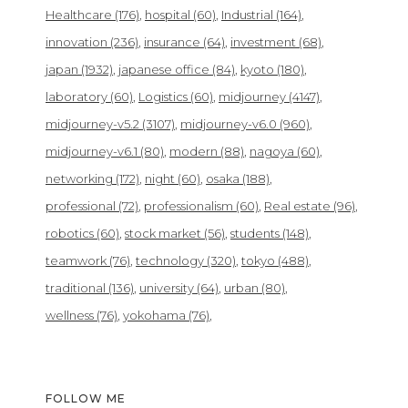
Healthcare
(176)
hospital
(60)
Industrial
(164)
innovation
(236)
insurance
(64)
investment
(68)
japan
(1932)
japanese office
(84)
kyoto
(180)
laboratory
(60)
Logistics
(60)
midjourney
(4147)
midjourney-v5.2
(3107)
midjourney-v6.0
(960)
midjourney-v6.1
(80)
modern
(88)
nagoya
(60)
networking
(172)
night
(60)
osaka
(188)
professional
(72)
professionalism
(60)
Real estate
(96)
robotics
(60)
stock market
(56)
students
(148)
teamwork
(76)
technology
(320)
tokyo
(488)
traditional
(136)
university
(64)
urban
(80)
wellness
(76)
yokohama
(76)
FOLLOW ME