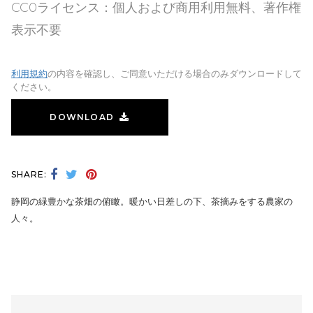
CC0ライセンス：個人および商用利用無料、著作権
表示不要
利用規約
の内容を確認し、ご同意いただける場合のみダウンロードして
ください。
DOWNLOAD
SHARE:
静岡の緑豊かな茶畑の俯瞰。暖かい日差しの下、茶摘みをする農家の
人々。