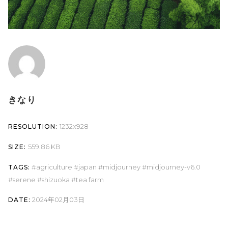
きなり
1232x928
RESOLUTION:
559.86 KB
SIZE:
agriculture
japan
midjourney
midjourney-v6.0
TAGS:
serene
shizuoka
tea farm
2024年02月03日
DATE: