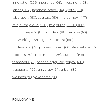
innovation
(236)
insurance
(64)
investment
(68)
japan
(1932)
japanese office
(84)
kyoto
(180)
laboratory
(60)
Logistics
(60)
midjourney
(4147)
midjourney-v5.2
(3107)
midjourney-v6.0
(960)
midjourney-v6.1
(80)
modern
(88)
nagoya
(60)
networking
(172)
night
(60)
osaka
(188)
professional
(72)
professionalism
(60)
Real estate
(96)
robotics
(60)
stock market
(56)
students
(148)
teamwork
(76)
technology
(320)
tokyo
(488)
traditional
(136)
university
(64)
urban
(80)
wellness
(76)
yokohama
(76)
FOLLOW ME