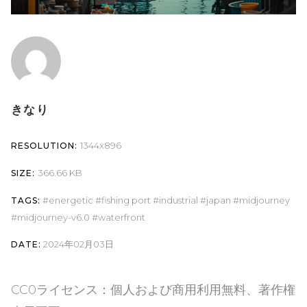
きなり
1344x896
RESOLUTION:
366.66 KB
SIZE:
energetic
fishing port
industrial
japan
midjourney
TAGS:
midjourney-v6.0
waterfront
2024年02月03日
DATE:
CC0ライセンス：個人および商用利用無料、著作権