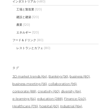
(480)
インダストリアル
(120)
工場と製造業
(120)
建設と建築
(120)
農業
(120)
エネルギー
(80)
フード＆ドリンク
(80)
レストランとカフェ
タグ
3D market trends
(64)
Banking
(56)
business
(80)
business-meeting
(56)
collaboration
(96)
corporate
(88)
creativity
(60)
diversity
(64)
e-learning
(64)
education
(288)
Finance
(240)
Healthcare
(176)
hospital
(60)
Industrial
(164)