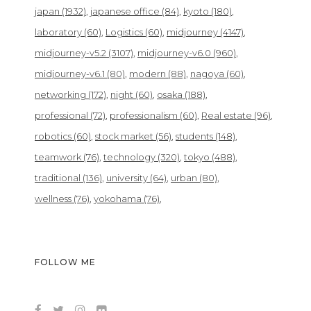
japan
(1932)
japanese office
(84)
kyoto
(180)
laboratory
(60)
Logistics
(60)
midjourney
(4147)
midjourney-v5.2
(3107)
midjourney-v6.0
(960)
midjourney-v6.1
(80)
modern
(88)
nagoya
(60)
networking
(172)
night
(60)
osaka
(188)
professional
(72)
professionalism
(60)
Real estate
(96)
robotics
(60)
stock market
(56)
students
(148)
teamwork
(76)
technology
(320)
tokyo
(488)
traditional
(136)
university
(64)
urban
(80)
wellness
(76)
yokohama
(76)
FOLLOW ME