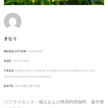
きなり
1344x896
RESOLUTION:
263.04 KB
SIZE:
agriculture
japan
midjourney
midjourney-v6.0
TAGS:
rural
serene
tea plantation
2024年02月03日
DATE:
CC0ライセンス：個人および商用利用無料、著作権