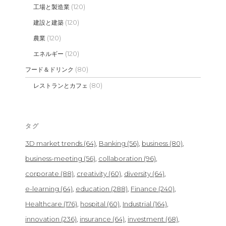
(120)
工場と製造業
(120)
建設と建築
(120)
農業
(120)
エネルギー
(80)
フード＆ドリンク
(80)
レストランとカフェ
タグ
3D market trends
(64)
Banking
(56)
business
(80)
business-meeting
(56)
collaboration
(96)
corporate
(88)
creativity
(60)
diversity
(64)
e-learning
(64)
education
(288)
Finance
(240)
Healthcare
(176)
hospital
(60)
Industrial
(164)
innovation
(236)
insurance
(64)
investment
(68)