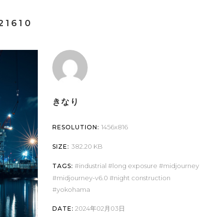
1610
きなり
1456x816
RESOLUTION:
382.20 KB
SIZE:
industrial
long exposure
midjourney
TAGS:
midjourney-v6.0
night construction
yokohama
2024年02月03日
DATE: