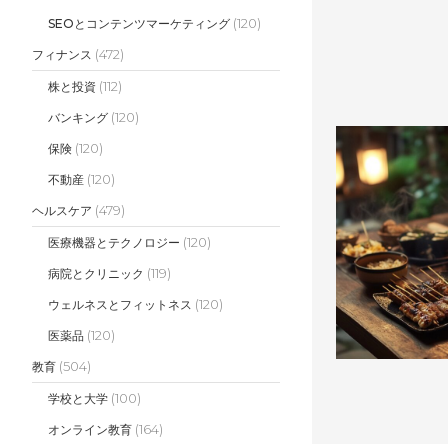
(120)
SEOとコンテンツマーケティング
(472)
フィナンス
(112)
株と投資
(120)
バンキング
(120)
保険
(120)
不動産
(479)
ヘルスケア
(120)
医療機器とテクノロジー
(119)
病院とクリニック
(120)
ウェルネスとフィットネス
(120)
医薬品
(504)
教育
(100)
学校と大学
(164)
オンライン教育