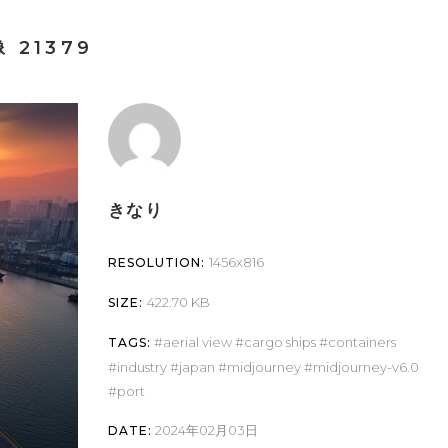
21379
きなり
1456x816
RESOLUTION:
422.70 KB
SIZE:
aerial view
cargo ships
containers
TAGS:
industry
japan
midjourney
midjourney-v6.0
port
2024年02月03日
DATE: