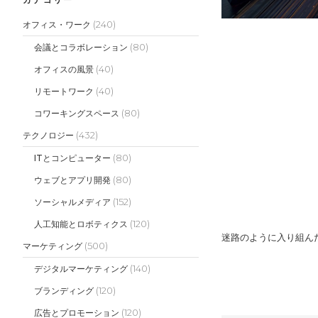
(240)
オフィス・ワーク
(80)
会議とコラボレーション
(40)
オフィスの風景
(40)
リモートワーク
(80)
コワーキングスペース
(432)
テクノロジー
(80)
ITとコンピューター
(80)
ウェブとアプリ開発
(152)
ソーシャルメディア
(120)
人工知能とロボティクス
迷路のように入り組ん
(500)
マーケティング
(140)
デジタルマーケティング
(120)
ブランディング
(120)
広告とプロモーション