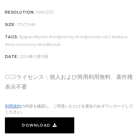
928x1232
RESOLUTION:
275.72 KB
SIZE:
japan
kyoto
midjourney
midjourney-v6.0
sakura
TAGS:
tea ceremony
traditional
2024年01月19日
DATE:
CC0ライセンス：個人および商用利用無料、著作権
表示不要
利用規約
の内容を確認し、ご同意いただける場合のみダウンロードして
ください。
DOWNLOAD