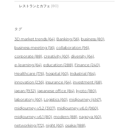
(80)
レストランとカフェ
タグ
3D market trends
(64)
Banking
(56)
business
(80)
business-meeting
(56)
collaboration
(96)
corporate
(88)
creativity
(60)
diversity
(64)
e-learning
(64)
education
(288)
Finance
(240)
Healthcare
(176)
hospital
(60)
Industrial
(164)
innovation
(236)
insurance
(64)
investment
(68)
japan
(1932)
japanese office
(84)
kyoto
(180)
laboratory
(60)
Logistics
(60)
midjourney
(4147)
midjourney-v5.2
(3107)
midjourney-v6.0
(960)
midjourney-v6.1
(80)
modern
(88)
nagoya
(60)
networking
(172)
night
(60)
osaka
(188)