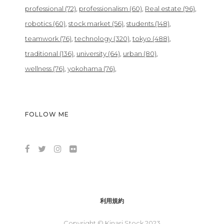
professional
(72)
professionalism
(60)
Real estate
(96)
robotics
(60)
stock market
(56)
students
(148)
teamwork
(76)
technology
(320)
tokyo
(488)
traditional
(136)
university
(64)
urban
(80)
wellness
(76)
yokohama
(76)
FOLLOW ME
利用規約
Copyright © Kinari Stock 2023