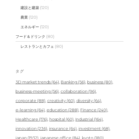
(120)
建設と建築
(120)
農業
(120)
エネルギー
(80)
フード＆ドリンク
(80)
レストランとカフェ
タグ
3D market trends
(64)
Banking
(56)
business
(80)
business-meeting
(56)
collaboration
(96)
corporate
(88)
creativity
(60)
diversity
(64)
e-learning
(64)
education
(288)
Finance
(240)
Healthcare
(176)
hospital
(60)
Industrial
(164)
innovation
(236)
insurance
(64)
investment
(68)
japan
(1932)
japanese office
(84)
kyoto
(180)