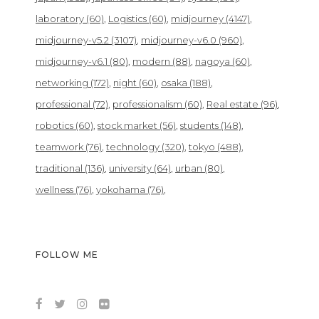
laboratory
(60)
Logistics
(60)
midjourney
(4147)
midjourney-v5.2
(3107)
midjourney-v6.0
(960)
midjourney-v6.1
(80)
modern
(88)
nagoya
(60)
networking
(172)
night
(60)
osaka
(188)
professional
(72)
professionalism
(60)
Real estate
(96)
robotics
(60)
stock market
(56)
students
(148)
teamwork
(76)
technology
(320)
tokyo
(488)
traditional
(136)
university
(64)
urban
(80)
wellness
(76)
yokohama
(76)
FOLLOW ME