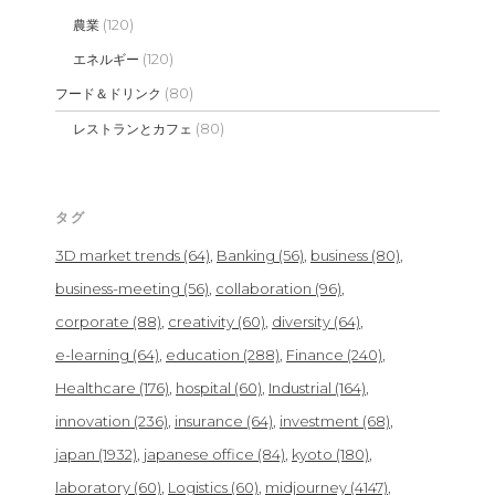
(120)
農業
(120)
エネルギー
(80)
フード＆ドリンク
(80)
レストランとカフェ
タグ
3D market trends
(64)
Banking
(56)
business
(80)
business-meeting
(56)
collaboration
(96)
corporate
(88)
creativity
(60)
diversity
(64)
e-learning
(64)
education
(288)
Finance
(240)
Healthcare
(176)
hospital
(60)
Industrial
(164)
innovation
(236)
insurance
(64)
investment
(68)
japan
(1932)
japanese office
(84)
kyoto
(180)
laboratory
(60)
Logistics
(60)
midjourney
(4147)