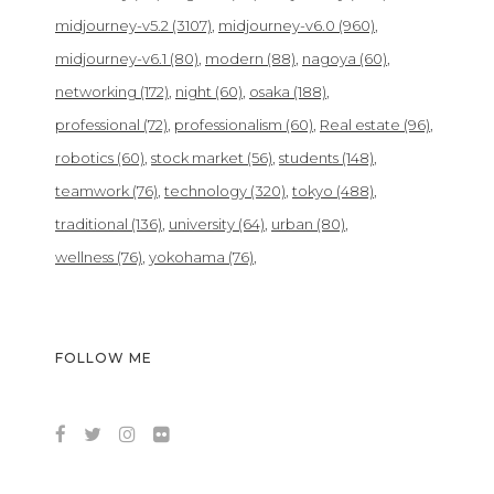
midjourney-v5.2
(3107)
midjourney-v6.0
(960)
midjourney-v6.1
(80)
modern
(88)
nagoya
(60)
networking
(172)
night
(60)
osaka
(188)
professional
(72)
professionalism
(60)
Real estate
(96)
robotics
(60)
stock market
(56)
students
(148)
teamwork
(76)
technology
(320)
tokyo
(488)
traditional
(136)
university
(64)
urban
(80)
wellness
(76)
yokohama
(76)
FOLLOW ME