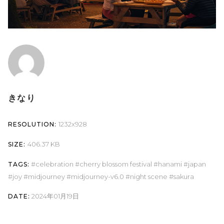
きなり
1232x928
RESOLUTION:
406.37 KB
SIZE:
celebration
cherry blossom festival
hanami
japan
TAGS:
joy
midjourney
midjourney-v6.0
night scene
sakura
2024年01月19日
DATE: