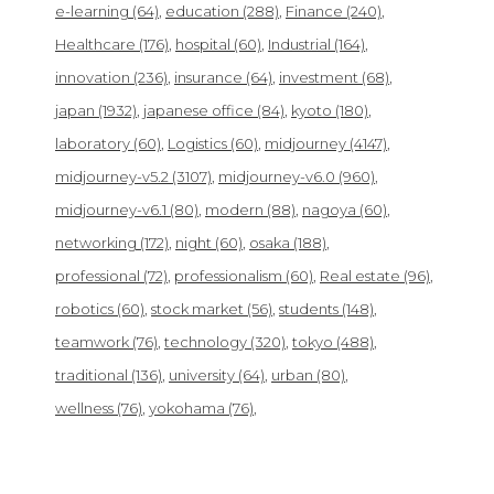
e-learning
(64)
education
(288)
Finance
(240)
Healthcare
(176)
hospital
(60)
Industrial
(164)
innovation
(236)
insurance
(64)
investment
(68)
japan
(1932)
japanese office
(84)
kyoto
(180)
laboratory
(60)
Logistics
(60)
midjourney
(4147)
midjourney-v5.2
(3107)
midjourney-v6.0
(960)
midjourney-v6.1
(80)
modern
(88)
nagoya
(60)
networking
(172)
night
(60)
osaka
(188)
professional
(72)
professionalism
(60)
Real estate
(96)
robotics
(60)
stock market
(56)
students
(148)
teamwork
(76)
technology
(320)
tokyo
(488)
traditional
(136)
university
(64)
urban
(80)
wellness
(76)
yokohama
(76)