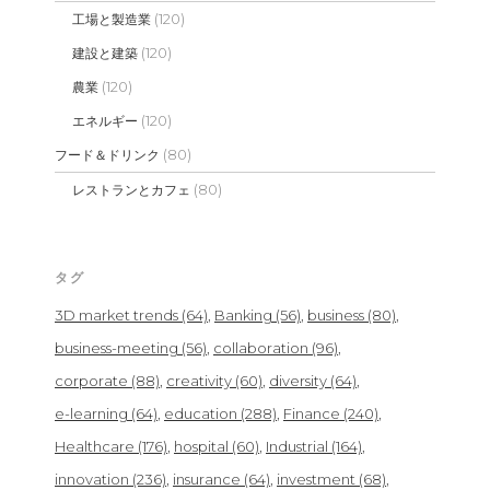
(120)
工場と製造業
(120)
建設と建築
(120)
農業
(120)
エネルギー
(80)
フード＆ドリンク
(80)
レストランとカフェ
タグ
3D market trends
(64)
Banking
(56)
business
(80)
business-meeting
(56)
collaboration
(96)
corporate
(88)
creativity
(60)
diversity
(64)
e-learning
(64)
education
(288)
Finance
(240)
Healthcare
(176)
hospital
(60)
Industrial
(164)
innovation
(236)
insurance
(64)
investment
(68)