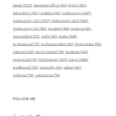
japan
(1932)
japanese office
(84)
kyoto
(180)
laboratory
(60)
Logistics
(60)
midjourney
(4147)
midjourney-v5.2
(3107)
midjourney-v6.0
(960)
midjourney-v6.1
(80)
modern
(88)
nagoya
(60)
networking
(172)
night
(60)
osaka
(188)
professional
(72)
professionalism
(60)
Real estate
(96)
robotics
(60)
stock market
(56)
students
(148)
teamwork
(76)
technology
(320)
tokyo
(488)
traditional
(136)
university
(64)
urban
(80)
wellness
(76)
yokohama
(76)
FOLLOW ME