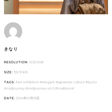
きなり
1232x928
RESOLUTION:
192.19 KB
SIZE:
art exhibition
elegant
japanese culture
kyoto
TAGS:
midjourney
midjourney-v6.0
traditional
2024年01月19日
DATE: