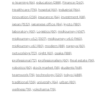
e-learning
(64)
education
(288)
Finance
(240)
Healthcare
(176)
hospital
(60)
Industrial
(164)
innovation
(236)
insurance
(64)
investment
(68)
japan
(1932)
japanese office
(84)
kyoto
(180)
laboratory
(60)
Logistics
(60)
midjourney
(4147)
midjourney-v5.2
(3107)
midjourney-v6.0
(960)
midjourney-v6.1
(80)
modern
(88)
nagoya
(60)
networking
(172)
night
(60)
osaka
(188)
professional
(72)
professionalism
(60)
Real estate
(96)
robotics
(60)
stock market
(56)
students
(148)
teamwork
(76)
technology
(320)
tokyo
(488)
traditional
(136)
university
(64)
urban
(80)
wellness
(76)
yokohama
(76)