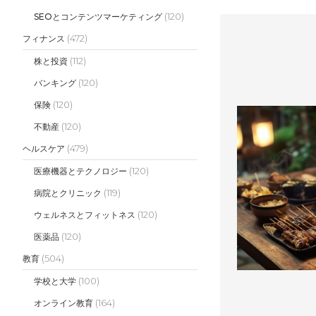
(120)
SEOとコンテンツマーケティング
(472)
フィナンス
(112)
株と投資
(120)
バンキング
(120)
保険
(120)
不動産
(479)
ヘルスケア
(120)
医療機器とテクノロジー
(119)
病院とクリニック
(120)
ウェルネスとフィットネス
(120)
医薬品
(504)
教育
(100)
学校と大学
(164)
オンライン教育