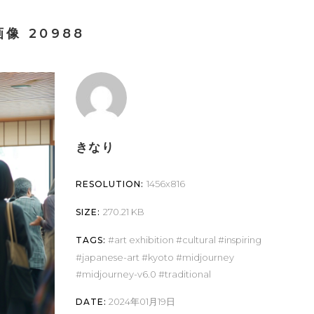
像 20988
きなり
1456x816
RESOLUTION:
270.21 KB
SIZE:
art exhibition
cultural
inspiring
TAGS:
japanese-art
kyoto
midjourney
midjourney-v6.0
traditional
2024年01月19日
DATE: