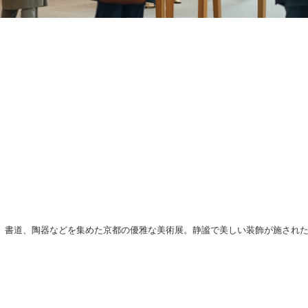
、書道、陶器などを集めた京都の優雅な美術展。静謐で美しい装飾が施され