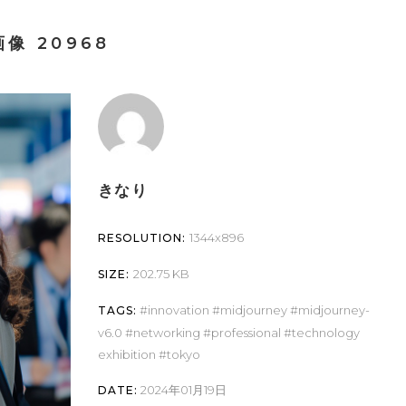
像 20968
きなり
1344x896
RESOLUTION:
202.75 KB
SIZE:
innovation
midjourney
midjourney-
TAGS:
v6.0
networking
professional
technology
exhibition
tokyo
2024年01月19日
DATE: