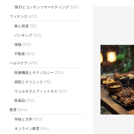
(120)
SEOとコンテンツマーケティング
(472)
フィナンス
(112)
株と投資
(120)
バンキング
(120)
保険
(120)
不動産
(479)
ヘルスケア
(120)
医療機器とテクノロジー
(119)
病院とクリニック
(120)
ウェルネスとフィットネス
(120)
医薬品
(504)
教育
(100)
学校と大学
(164)
オンライン教育