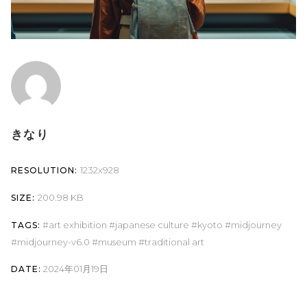
きなり
1232x928
RESOLUTION:
200.98 KB
SIZE:
art exhibition
japanese culture
kyoto
midjourney
TAGS:
midjourney-v6.0
museum
traditional art
2024年01月19日
DATE: