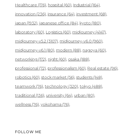
Healthcare
(176)
hospital
(60)
Industrial
(164)
innovation
(236)
insurance
(64)
investment
(68)
japan
(1932)
japanese office
(84)
kyoto
(180)
laboratory
(60)
Logistics
(60)
midjourney
(4147)
midjourney-v5.2
(3107)
midjourney-v6.0
(960)
midjourney-v6.1
(80)
modern
(88)
nagoya
(60)
networking
(172)
night
(60)
osaka
(188)
professional
(72)
professionalism
(60)
Real estate
(96)
robotics
(60)
stock market
(56)
students
(148)
teamwork
(76)
technology
(320)
tokyo
(488)
traditional
(136)
university
(64)
urban
(80)
wellness
(76)
yokohama
(76)
FOLLOW ME