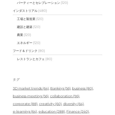
(120)
パーティーとセレブレーション
(480)
インダストリアル
(120)
工場と製造業
(120)
建設と建築
(120)
農業
(120)
エネルギー
(80)
フード＆ドリンク
(80)
レストランとカフェ
タグ
3D market trends
(64)
Banking
(56)
business
(80)
business-meeting
(56)
collaboration
(96)
corporate
(88)
creativity
(60)
diversity
(64)
e-learning
(64)
education
(288)
Finance
(240)