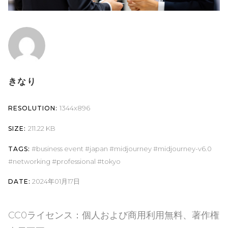
きなり
1344x896
RESOLUTION:
211.22 KB
SIZE:
business event
japan
midjourney
midjourney-v6.0
TAGS:
networking
professional
tokyo
2024年01月17日
DATE:
CC0ライセンス：個人および商用利用無料、著作権