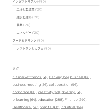
(480)
インダストリアル
(120)
工場と製造業
(120)
建設と建築
(120)
農業
(120)
エネルギー
(80)
フード＆ドリンク
(80)
レストランとカフェ
タグ
3D market trends
(64)
Banking
(56)
business
(80)
business-meeting
(56)
collaboration
(96)
corporate
(88)
creativity
(60)
diversity
(64)
e-learning
(64)
education
(288)
Finance
(240)
Healthcare
(176)
hospital
(60)
Industrial
(164)