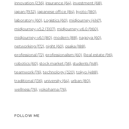
innovation
(236)
insurance
(64)
investment
(68)
japan
(1932)
japanese office
(84)
kyoto
(180)
laboratory
(60)
Logistics
(60)
midjourney
(4147)
midjourney-v5.2
(3107)
midjourney-v6.0
(960)
midjourney-v6.1
(80)
modern
(88)
nagoya
(60)
networking
(172)
night
(60)
osaka
(188)
professional
(72)
professionalism
(60)
Real estate
(96)
robotics
(60)
stock market
(56)
students
(148)
teamwork
(76)
technology
(320)
tokyo
(488)
traditional
(136)
university
(64)
urban
(80)
wellness
(76)
yokohama
(76)
FOLLOW ME