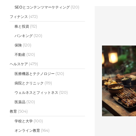
(120)
SEOとコンテンツマーケティング
(472)
フィナンス
(112)
株と投資
(120)
バンキング
(120)
保険
(120)
不動産
(479)
ヘルスケア
(120)
医療機器とテクノロジー
(119)
病院とクリニック
(120)
ウェルネスとフィットネス
(120)
医薬品
(504)
教育
(100)
学校と大学
(164)
オンライン教育