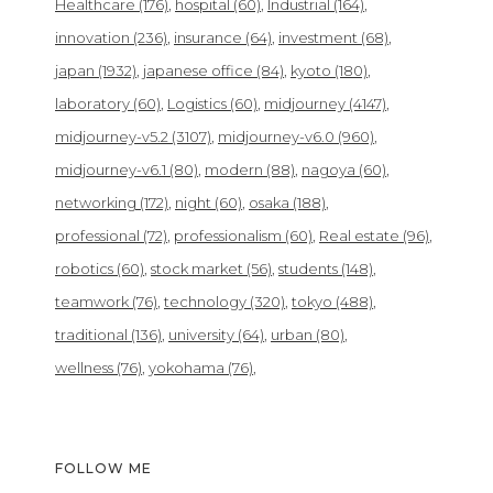
Healthcare
(176)
hospital
(60)
Industrial
(164)
innovation
(236)
insurance
(64)
investment
(68)
japan
(1932)
japanese office
(84)
kyoto
(180)
laboratory
(60)
Logistics
(60)
midjourney
(4147)
midjourney-v5.2
(3107)
midjourney-v6.0
(960)
midjourney-v6.1
(80)
modern
(88)
nagoya
(60)
networking
(172)
night
(60)
osaka
(188)
professional
(72)
professionalism
(60)
Real estate
(96)
robotics
(60)
stock market
(56)
students
(148)
teamwork
(76)
technology
(320)
tokyo
(488)
traditional
(136)
university
(64)
urban
(80)
wellness
(76)
yokohama
(76)
FOLLOW ME