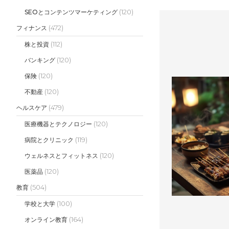
(120)
SEOとコンテンツマーケティング
(472)
フィナンス
(112)
株と投資
(120)
バンキング
(120)
保険
(120)
不動産
(479)
ヘルスケア
(120)
医療機器とテクノロジー
(119)
病院とクリニック
(120)
ウェルネスとフィットネス
(120)
医薬品
(504)
教育
(100)
学校と大学
(164)
オンライン教育