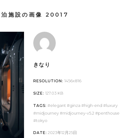
泊施設の画像 20017
きなり
1456x816
RESOLUTION:
127.03 KB
SIZE:
elegant
ginza
high-end
luxury
TAGS:
midjourney
midjourney-v5.2
penthouse
tokyo
2023年12月25日
DATE: