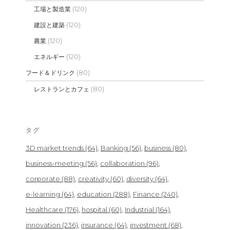
(120)
工場と製造業
(120)
建設と建築
(120)
農業
(120)
エネルギー
(80)
フード＆ドリンク
(80)
レストランとカフェ
タグ
3D market trends
(64)
Banking
(56)
business
(80)
business-meeting
(56)
collaboration
(96)
corporate
(88)
creativity
(60)
diversity
(64)
e-learning
(64)
education
(288)
Finance
(240)
Healthcare
(176)
hospital
(60)
Industrial
(164)
innovation
(236)
insurance
(64)
investment
(68)