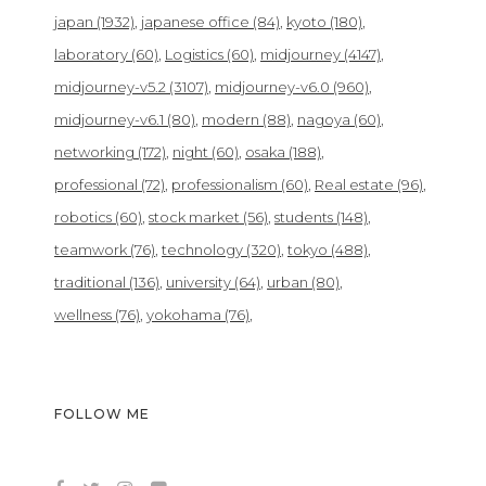
japan
(1932)
japanese office
(84)
kyoto
(180)
laboratory
(60)
Logistics
(60)
midjourney
(4147)
midjourney-v5.2
(3107)
midjourney-v6.0
(960)
midjourney-v6.1
(80)
modern
(88)
nagoya
(60)
networking
(172)
night
(60)
osaka
(188)
professional
(72)
professionalism
(60)
Real estate
(96)
robotics
(60)
stock market
(56)
students
(148)
teamwork
(76)
technology
(320)
tokyo
(488)
traditional
(136)
university
(64)
urban
(80)
wellness
(76)
yokohama
(76)
FOLLOW ME