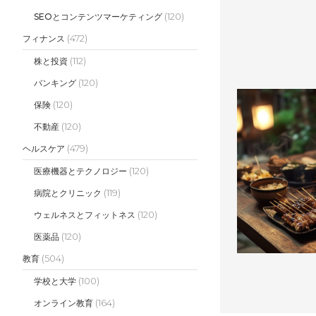
(120)
SEOとコンテンツマーケティング
(472)
フィナンス
(112)
株と投資
(120)
バンキング
(120)
保険
(120)
不動産
(479)
ヘルスケア
(120)
医療機器とテクノロジー
(119)
病院とクリニック
(120)
ウェルネスとフィットネス
(120)
医薬品
(504)
教育
(100)
学校と大学
(164)
オンライン教育