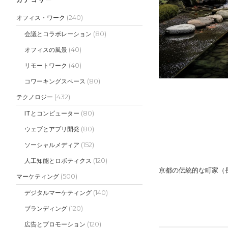
(240)
オフィス・ワーク
(80)
会議とコラボレーション
(40)
オフィスの風景
(40)
リモートワーク
(80)
コワーキングスペース
(432)
テクノロジー
(80)
ITとコンピューター
(80)
ウェブとアプリ開発
(152)
ソーシャルメディア
(120)
人工知能とロボティクス
京都の伝統的な町家（
(500)
マーケティング
(140)
デジタルマーケティング
(120)
ブランディング
(120)
広告とプロモーション