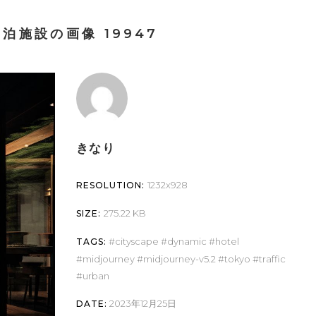
泊施設の画像 19947
きなり
1232x928
RESOLUTION:
275.22 KB
SIZE:
cityscape
dynamic
hotel
TAGS:
midjourney
midjourney-v5.2
tokyo
traffic
urban
2023年12月25日
DATE: