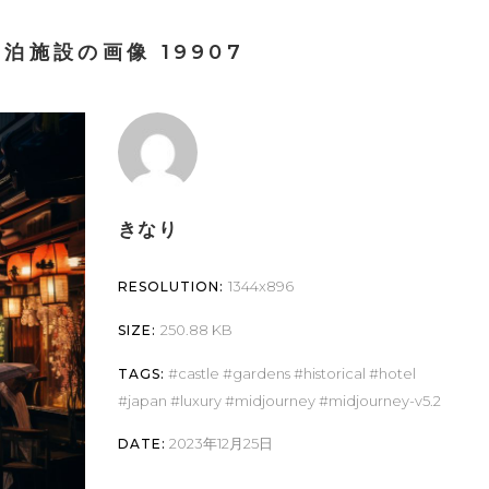
泊施設の画像 19907
きなり
1344x896
RESOLUTION:
250.88 KB
SIZE:
castle
gardens
historical
hotel
TAGS:
japan
luxury
midjourney
midjourney-v5.2
2023年12月25日
DATE: