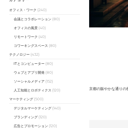
(240)
オフィス・ワーク
(80)
会議とコラボレーション
(40)
オフィスの風景
(40)
リモートワーク
(80)
コワーキングスペース
(432)
テクノロジー
(80)
ITとコンピューター
(80)
ウェブとアプリ開発
(152)
ソーシャルメディア
京都の賑やかな通りの
(120)
人工知能とロボティクス
(500)
マーケティング
(140)
デジタルマーケティング
(120)
ブランディング
(120)
広告とプロモーション