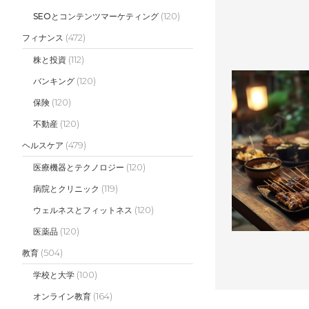
(120)
SEOとコンテンツマーケティング
(472)
フィナンス
(112)
株と投資
(120)
バンキング
(120)
保険
(120)
不動産
(479)
ヘルスケア
(120)
医療機器とテクノロジー
(119)
病院とクリニック
(120)
ウェルネスとフィットネス
(120)
医薬品
(504)
教育
(100)
学校と大学
(164)
オンライン教育