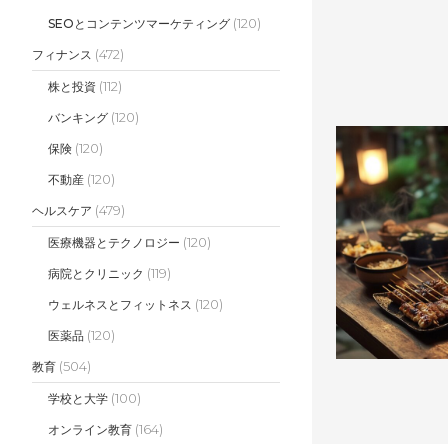
(120)
SEOとコンテンツマーケティング
(472)
フィナンス
(112)
株と投資
(120)
バンキング
(120)
保険
(120)
不動産
(479)
ヘルスケア
(120)
医療機器とテクノロジー
(119)
病院とクリニック
(120)
ウェルネスとフィットネス
(120)
医薬品
(504)
教育
(100)
学校と大学
(164)
オンライン教育