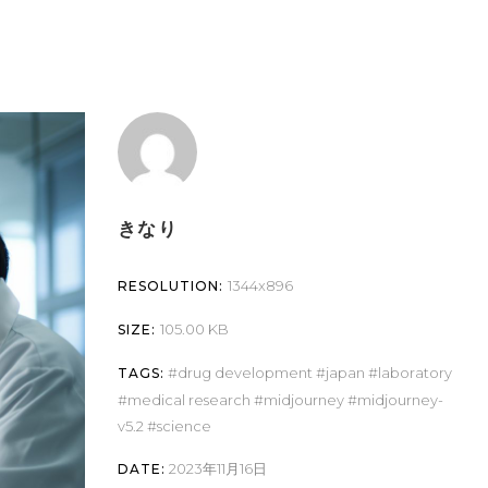
きなり
1344x896
RESOLUTION:
105.00 KB
SIZE:
drug development
japan
laboratory
TAGS:
medical research
midjourney
midjourney-
v5.2
science
2023年11月16日
DATE: