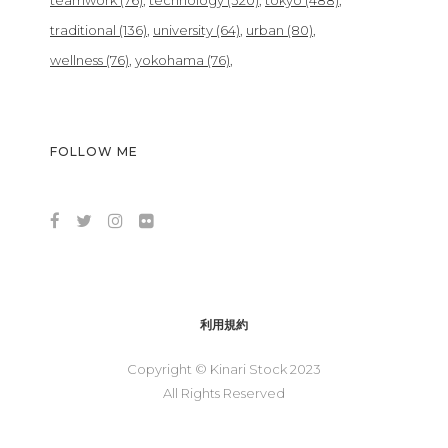
teamwork
(76)
technology
(320)
tokyo
(488)
traditional
(136)
university
(64)
urban
(80)
wellness
(76)
yokohama
(76)
FOLLOW ME
利用規約
Copyright © Kinari Stock 2023
All Rights Reserved