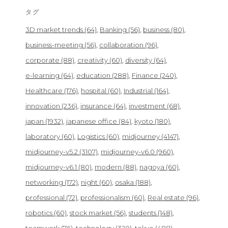
タグ
3D market trends
(64)
Banking
(56)
business
(80)
business-meeting
(56)
collaboration
(96)
corporate
(88)
creativity
(60)
diversity
(64)
e-learning
(64)
education
(288)
Finance
(240)
Healthcare
(176)
hospital
(60)
Industrial
(164)
innovation
(236)
insurance
(64)
investment
(68)
japan
(1932)
japanese office
(84)
kyoto
(180)
laboratory
(60)
Logistics
(60)
midjourney
(4147)
midjourney-v5.2
(3107)
midjourney-v6.0
(960)
midjourney-v6.1
(80)
modern
(88)
nagoya
(60)
networking
(172)
night
(60)
osaka
(188)
professional
(72)
professionalism
(60)
Real estate
(96)
robotics
(60)
stock market
(56)
students
(148)