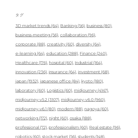
タグ
3D market trends
(64)
Banking
(56)
business
(80)
business-meeting
(56)
collaboration
(96)
corporate
(88)
creativity
(60)
diversity
(64)
e-learning
(64)
education
(288)
Finance
(240)
Healthcare
(176)
hospital
(60)
Industrial
(164)
innovation
(236)
insurance
(64)
investment
(68)
japan
(1932)
japanese office
(84)
kyoto
(180)
laboratory
(60)
Logistics
(60)
midjourney
(4147)
midjourney-v5.2
(3107)
midjourney-v6.0
(960)
midjourney-v6.1
(80)
modern
(88)
nagoya
(60)
networking
(172)
night
(60)
osaka
(188)
professional
(72)
professionalism
(60)
Real estate
(96)
robotics
(60)
stock market
(56)
students
(148)