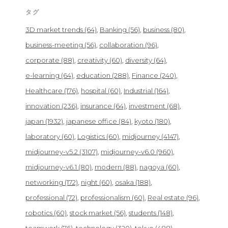
タグ
3D market trends
(64)
Banking
(56)
business
(80)
business-meeting
(56)
collaboration
(96)
corporate
(88)
creativity
(60)
diversity
(64)
e-learning
(64)
education
(288)
Finance
(240)
Healthcare
(176)
hospital
(60)
Industrial
(164)
innovation
(236)
insurance
(64)
investment
(68)
japan
(1932)
japanese office
(84)
kyoto
(180)
laboratory
(60)
Logistics
(60)
midjourney
(4147)
midjourney-v5.2
(3107)
midjourney-v6.0
(960)
midjourney-v6.1
(80)
modern
(88)
nagoya
(60)
networking
(172)
night
(60)
osaka
(188)
professional
(72)
professionalism
(60)
Real estate
(96)
robotics
(60)
stock market
(56)
students
(148)