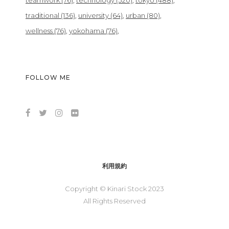
teamwork
(76)
technology
(320)
tokyo
(488)
traditional
(136)
university
(64)
urban
(80)
wellness
(76)
yokohama
(76)
FOLLOW ME
利用規約
Copyright © Kinari Stock 2023
All Rights Reserved