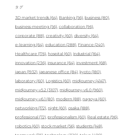
タグ
3D market trends
(64)
Banking
(56)
business
(80)
business-meeting
(56)
collaboration
(96)
corporate
(88)
creativity
(60)
diversity
(64)
e-learning
(64)
education
(288)
Finance
(240)
Healthcare
(176)
hospital
(60)
Industrial
(164)
innovation
(236)
insurance
(64)
investment
(68)
japan
(1932)
japanese office
(84)
kyoto
(180)
laboratory
(60)
Logistics
(60)
midjourney
(4147)
midjourney-v5.2
(3107)
midjourney-v6.0
(960)
midjourney-v6.1
(80)
modern
(88)
nagoya
(60)
networking
(172)
night
(60)
osaka
(188)
professional
(72)
professionalism
(60)
Real estate
(96)
robotics
(60)
stock market
(56)
students
(148)