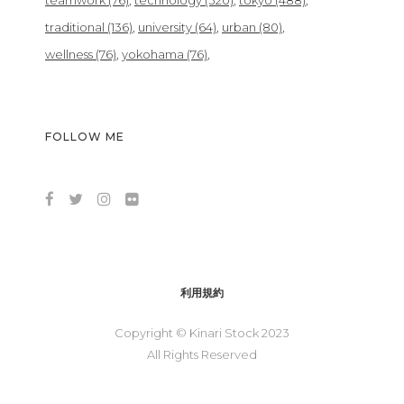
teamwork
(76)
technology
(320)
tokyo
(488)
traditional
(136)
university
(64)
urban
(80)
wellness
(76)
yokohama
(76)
FOLLOW ME
利用規約
Copyright © Kinari Stock 2023
All Rights Reserved