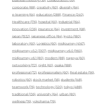
business-meeting
(56)
collaboration
(96)
corporate
(88)
creativity
(60)
diversity
(64)
e-learning
(64)
education
(288)
Finance
(240)
Healthcare
(176)
hospital
(60)
Industrial
(164)
innovation
(236)
insurance
(64)
investment
(68)
japan
(1932)
japanese office
(84)
kyoto
(180)
laboratory
(60)
Logistics
(60)
midjourney
(4147)
midjourney-v5.2
(3107)
midjourney-v6.0
(960)
midjourney-v6.1
(80)
modern
(88)
nagoya
(60)
networking
(172)
night
(60)
osaka
(188)
professional
(72)
professionalism
(60)
Real estate
(96)
robotics
(60)
stock market
(56)
students
(148)
teamwork
(76)
technology
(320)
tokyo
(488)
traditional
(136)
university
(64)
urban
(80)
wellness
(76)
yokohama
(76)