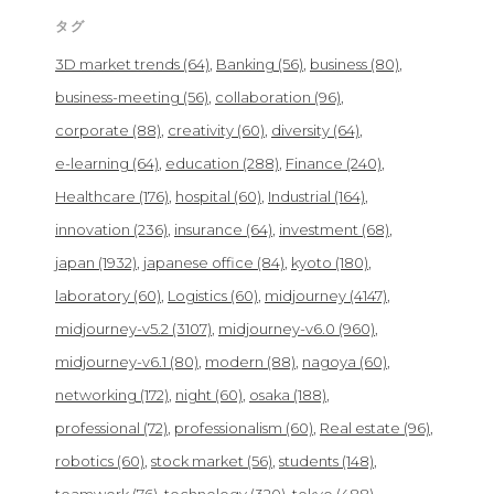
タグ
3D market trends
(64)
Banking
(56)
business
(80)
business-meeting
(56)
collaboration
(96)
corporate
(88)
creativity
(60)
diversity
(64)
e-learning
(64)
education
(288)
Finance
(240)
Healthcare
(176)
hospital
(60)
Industrial
(164)
innovation
(236)
insurance
(64)
investment
(68)
japan
(1932)
japanese office
(84)
kyoto
(180)
laboratory
(60)
Logistics
(60)
midjourney
(4147)
midjourney-v5.2
(3107)
midjourney-v6.0
(960)
midjourney-v6.1
(80)
modern
(88)
nagoya
(60)
networking
(172)
night
(60)
osaka
(188)
professional
(72)
professionalism
(60)
Real estate
(96)
robotics
(60)
stock market
(56)
students
(148)