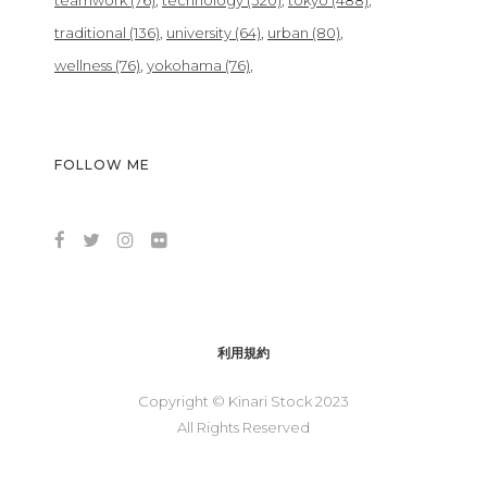
teamwork
(76)
technology
(320)
tokyo
(488)
traditional
(136)
university
(64)
urban
(80)
wellness
(76)
yokohama
(76)
FOLLOW ME
利用規約
Copyright © Kinari Stock 2023
All Rights Reserved