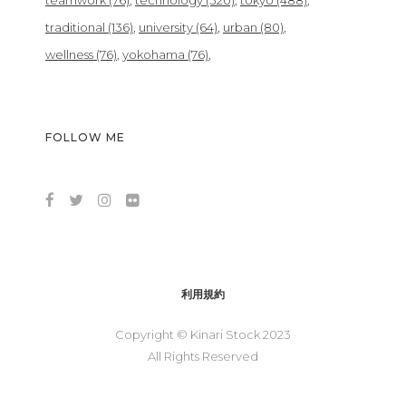
teamwork
(76)
technology
(320)
tokyo
(488)
traditional
(136)
university
(64)
urban
(80)
wellness
(76)
yokohama
(76)
FOLLOW ME
利用規約
Copyright © Kinari Stock 2023
All Rights Reserved