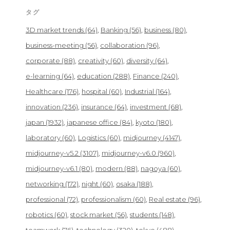
タグ
3D market trends
(64)
Banking
(56)
business
(80)
business-meeting
(56)
collaboration
(96)
corporate
(88)
creativity
(60)
diversity
(64)
e-learning
(64)
education
(288)
Finance
(240)
Healthcare
(176)
hospital
(60)
Industrial
(164)
innovation
(236)
insurance
(64)
investment
(68)
japan
(1932)
japanese office
(84)
kyoto
(180)
laboratory
(60)
Logistics
(60)
midjourney
(4147)
midjourney-v5.2
(3107)
midjourney-v6.0
(960)
midjourney-v6.1
(80)
modern
(88)
nagoya
(60)
networking
(172)
night
(60)
osaka
(188)
professional
(72)
professionalism
(60)
Real estate
(96)
robotics
(60)
stock market
(56)
students
(148)