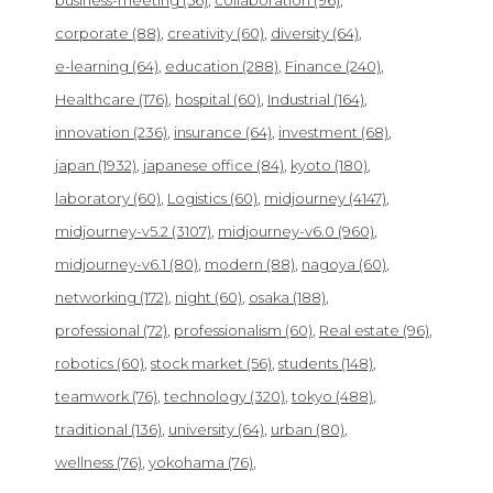
business-meeting
(56)
collaboration
(96)
corporate
(88)
creativity
(60)
diversity
(64)
e-learning
(64)
education
(288)
Finance
(240)
Healthcare
(176)
hospital
(60)
Industrial
(164)
innovation
(236)
insurance
(64)
investment
(68)
japan
(1932)
japanese office
(84)
kyoto
(180)
laboratory
(60)
Logistics
(60)
midjourney
(4147)
midjourney-v5.2
(3107)
midjourney-v6.0
(960)
midjourney-v6.1
(80)
modern
(88)
nagoya
(60)
networking
(172)
night
(60)
osaka
(188)
professional
(72)
professionalism
(60)
Real estate
(96)
robotics
(60)
stock market
(56)
students
(148)
teamwork
(76)
technology
(320)
tokyo
(488)
traditional
(136)
university
(64)
urban
(80)
wellness
(76)
yokohama
(76)