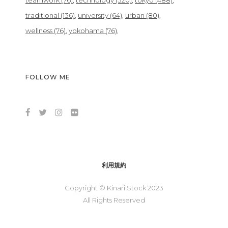
teamwork
(76)
technology
(320)
tokyo
(488)
traditional
(136)
university
(64)
urban
(80)
wellness
(76)
yokohama
(76)
FOLLOW ME
利用規約
Copyright © Kinari Stock 2023
All Rights Reserved