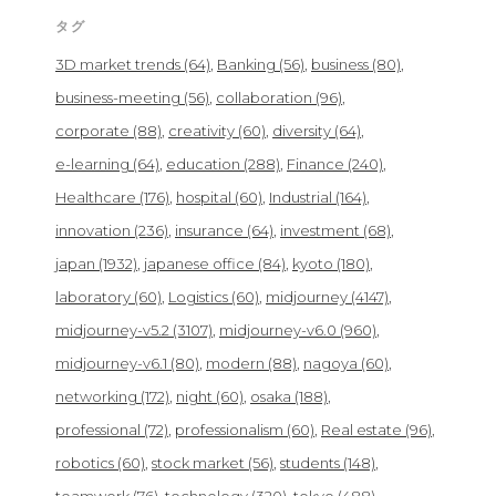
タグ
3D market trends
(64)
Banking
(56)
business
(80)
business-meeting
(56)
collaboration
(96)
corporate
(88)
creativity
(60)
diversity
(64)
e-learning
(64)
education
(288)
Finance
(240)
Healthcare
(176)
hospital
(60)
Industrial
(164)
innovation
(236)
insurance
(64)
investment
(68)
japan
(1932)
japanese office
(84)
kyoto
(180)
laboratory
(60)
Logistics
(60)
midjourney
(4147)
midjourney-v5.2
(3107)
midjourney-v6.0
(960)
midjourney-v6.1
(80)
modern
(88)
nagoya
(60)
networking
(172)
night
(60)
osaka
(188)
professional
(72)
professionalism
(60)
Real estate
(96)
robotics
(60)
stock market
(56)
students
(148)