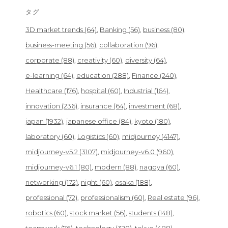
タグ
3D market trends
(64)
Banking
(56)
business
(80)
business-meeting
(56)
collaboration
(96)
corporate
(88)
creativity
(60)
diversity
(64)
e-learning
(64)
education
(288)
Finance
(240)
Healthcare
(176)
hospital
(60)
Industrial
(164)
innovation
(236)
insurance
(64)
investment
(68)
japan
(1932)
japanese office
(84)
kyoto
(180)
laboratory
(60)
Logistics
(60)
midjourney
(4147)
midjourney-v5.2
(3107)
midjourney-v6.0
(960)
midjourney-v6.1
(80)
modern
(88)
nagoya
(60)
networking
(172)
night
(60)
osaka
(188)
professional
(72)
professionalism
(60)
Real estate
(96)
robotics
(60)
stock market
(56)
students
(148)