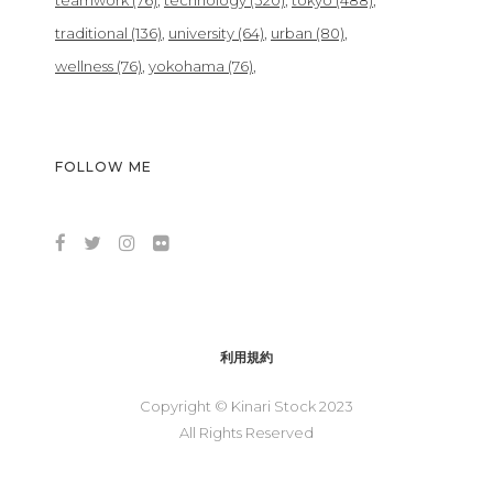
teamwork
(76)
technology
(320)
tokyo
(488)
traditional
(136)
university
(64)
urban
(80)
wellness
(76)
yokohama
(76)
FOLLOW ME
利用規約
Copyright © Kinari Stock 2023
All Rights Reserved