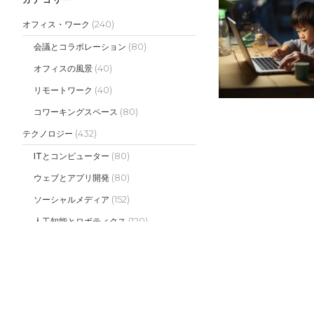
(240)
オフィス・ワーク
(80)
会議とコラボレーション
(40)
オフィスの風景
(40)
リモートワーク
(80)
コワーキングスペース
(432)
テクノロジー
(80)
ITとコンピューター
(80)
ウェブとアプリ開発
(152)
ソーシャルメディア
(120)
人工知能とロボティクス
(500)
マーケティング
(140)
デジタルマーケティング
(120)
ブランディング
(120)
広告とプロモーション