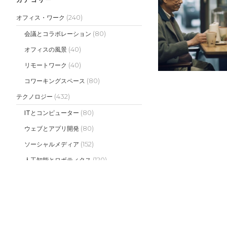
(240)
オフィス・ワーク
(80)
会議とコラボレーション
(40)
オフィスの風景
(40)
リモートワーク
(80)
コワーキングスペース
(432)
テクノロジー
(80)
ITとコンピューター
(80)
ウェブとアプリ開発
(152)
ソーシャルメディア
(120)
人工知能とロボティクス
(500)
マーケティング
(140)
デジタルマーケティング
(120)
ブランディング
(120)
広告とプロモーション