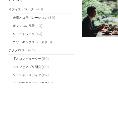
(240)
オフィス・ワーク
(80)
会議とコラボレーション
(40)
オフィスの風景
(40)
リモートワーク
(80)
コワーキングスペース
(432)
テクノロジー
(80)
ITとコンピューター
(80)
ウェブとアプリ開発
(152)
ソーシャルメディア
(120)
人工知能とロボティクス
(500)
マーケティング
(140)
デジタルマーケティング
(120)
ブランディング
(120)
広告とプロモーション